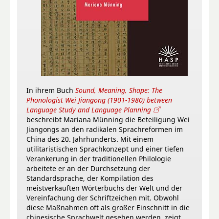
In ihrem Buch
Sound, Meaning, Shape: The
Phonologist Wei Jiangong (1901-1980) between
Language Study and Language Planning
beschreibt Mariana Münning die Beteiligung Wei
Jiangongs an den radikalen Sprachreformen im
China des 20. Jahrhunderts. Mit einem
utilitaristischen Sprachkonzept und einer tiefen
Verankerung in der traditionellen Philologie
arbeitete er an der Durchsetzung der
Standardsprache, der Kompilation des
meistverkauften Wörterbuchs der Welt und der
Vereinfachung der Schriftzeichen mit. Obwohl
diese Maßnahmen oft als großer Einschnitt in die
chinesische Sprachwelt gesehen werden, zeigt