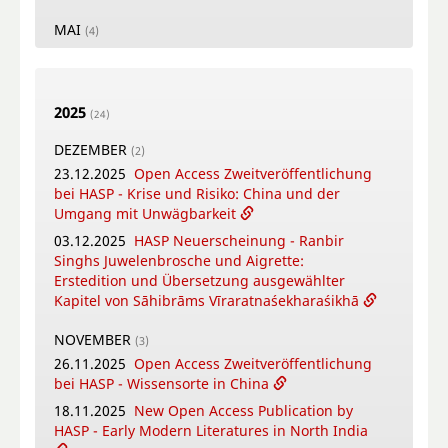
MAI
(4)
26.05.2026
New Open Access Publication by
HASP - Flowers, Gods and Scholars. The
Puṣpacintāmaṇi, a Nepalese Digest on Flowers
2025
in Worship
(24)
18.05.2026
Online Training Courses Summer
DEZEMBER
(2)
Term 2026
23.12.2025
Open Access Zweitveröffentlichung
12.05.2026
New Open Access Publication by
bei HASP - Krise und Risiko: China und der
HASP - Coṉṉa Vaṇṇam Ceyta Perumāḷ Temple
Umgang mit Unwägbarkeit
Inscriptions, Kāñcipuram
03.12.2025
HASP Neuerscheinung - Ranbir
12.05.2026
Video-Tutorial - Die digitalen
Singhs Juwelenbrosche und Aigrette:
Textsammlungen des FID Südasien
Erstedition und Übersetzung ausgewählter
Kapitel von Sāhibrāms Vīraratnaśekharaśikhā
APRIL
(4)
16.04.2026
Online-Book Launch: The
NOVEMBER
(3)
collaborative writing of: "Crafting Potency": A
26.11.2025
Open Access Zweitveröffentlichung
metadisciplinary approach to Sowa Rigpa
bei HASP - Wissensorte in China
medicine-making across the Himalayas
18.11.2025
New Open Access Publication by
14.04.2026
New Open Access Publication by
HASP - Early Modern Literatures in North India
HASP - Patriotic Education Bases in China.