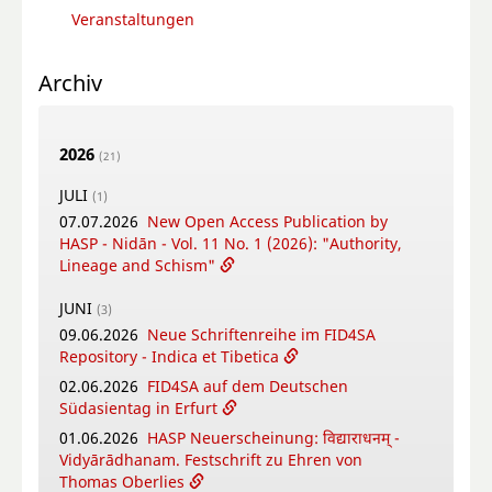
Veranstaltungen
Archiv
2026
(21)
JULI
(1)
07.07.2026
New Open Access Publication by
HASP - Nidān - Vol. 11 No. 1 (2026): "Authority,
Lineage and Schism"
JUNI
(3)
09.06.2026
Neue Schriftenreihe im FID4SA
Repository - Indica et Tibetica
02.06.2026
FID4SA auf dem Deutschen
Südasientag in Erfurt
01.06.2026
HASP Neuerscheinung: विद्याराधनम् -
Vidyārādhanam. Festschrift zu Ehren von
Thomas Oberlies