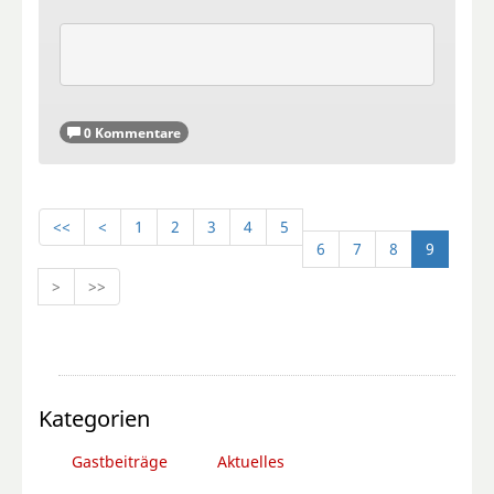
0 Kommentare
<<
<
1
2
3
4
5
6
7
8
9
>
>>
Kategorien
Gastbeiträge
Aktuelles