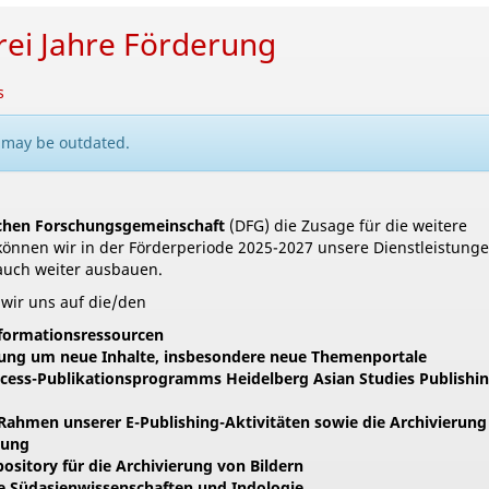
rei Jahre Förderung
s
n may be outdated.
chen Forschungsgemeinschaft
(DFG) die Zusage für die weitere
können wir in der Förderperiode 2025-2027 unsere Dienstleistunge
 auch weiter ausbauen.
wir uns auf die/den
nformationsressourcen
ung um neue Inhalte, insbesondere neue Themenportale
ccess-Publikationsprogramms Heidelberg Asian Studies Publishi
ahmen unserer E-Publishing-Aktivitäten sowie die Archivierung
nung
sitory für die Archivierung von Bildern
e Südasienwissenschaften und Indologie