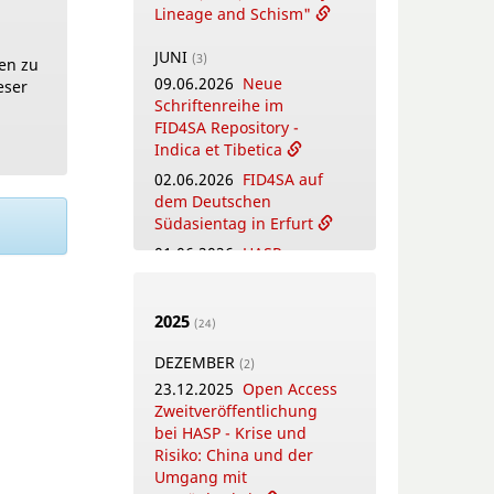
Lineage and Schism"
JUNI
(3)
en zu
09.06.2026
Neue
eser
Schriftenreihe im
FID4SA Repository -
Indica et Tibetica
02.06.2026
FID4SA auf
dem Deutschen
Südasientag in Erfurt
01.06.2026
HASP
Neuerscheinung:
विद्याराधनम् -
Vidyārādhanam.
2025
(24)
Festschrift zu Ehren von
DEZEMBER
Thomas Oberlies
(2)
23.12.2025
Open Access
MAI
Zweitveröffentlichung
(4)
26.05.2026
bei HASP - Krise und
New Open
Access Publication by
Risiko: China und der
HASP - Flowers, Gods
Umgang mit