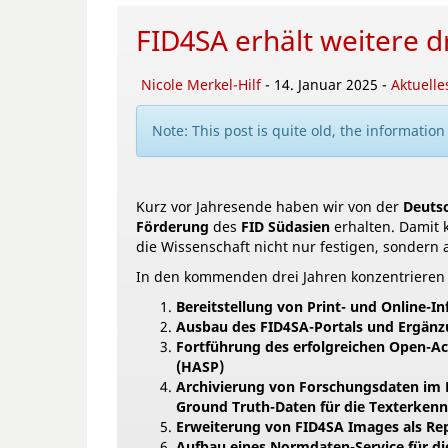
FID4SA erhält weitere d
Nicole Merkel-Hilf
- 14. Januar 2025 -
Aktuelle
Note: This post is quite old, the informatio
Kurz vor Jahresende haben wir von der
Deuts
Förderung
des
FID Südasien
erhalten. Damit 
die Wissenschaft nicht nur festigen, sondern
In den kommenden drei Jahren konzentrieren 
Bereitstellung von Print- und Online-I
Ausbau des FID4SA-Portals und Ergänz
Fortführung des erfolgreichen Open-A
(HASP)
Archivierung von Forschungsdaten im R
Ground Truth-Daten für die Texterken
Erweiterung von FID4SA Images als Repo
Aufbau eines Normdaten-Service für di