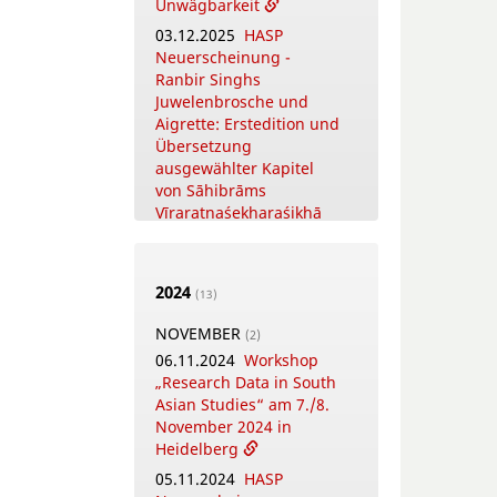
and Scholars. The
Unwägbarkeit
Puṣpacintāmaṇi, a
03.12.2025
HASP
Nepalese Digest on
Neuerscheinung -
Flowers in Worship
Ranbir Singhs
18.05.2026
Juwelenbrosche und
Online
Training Courses
Aigrette: Erstedition und
Summer Term 2026
Übersetzung
ausgewählter Kapitel
12.05.2026
New Open
von Sāhibrāms
Access Publication by
Vīraratnaśekharaśikhā
HASP - Coṉṉa Vaṇṇam
Ceyta Perumāḷ Temple
Inscriptions,
NOVEMBER
(3)
Kāñcipuram
2024
(13)
26.11.2025
Open Access
12.05.2026
Video-
Zweitveröffentlichung
NOVEMBER
(2)
Tutorial - Die digitalen
bei HASP - Wissensorte
06.11.2024
Workshop
Textsammlungen des
in China
„Research Data in South
FID Südasien
18.11.2025
New Open
Asian Studies“ am 7./8.
Access Publication by
APRIL
November 2024 in
(4)
HASP - Early Modern
Heidelberg
16.04.2026
Online-Book
Literatures in North
Launch: The
05.11.2024
HASP
India