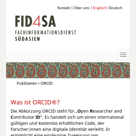
Kontakt
|
Über uns
|
Englisch
Deutsch
Toggl
naviga
Publizieren
> ORCID
Was ist ORCID®?
Die Abkürzung ORCID steht für „
O
pen
R
esearcher and
C
ontributor
ID
“. Es handelt sich um einen international
gültigen und kostenlos erhältlichen Code, der
Forscher:innen eine digitale Identität verleiht. Er
ermöglicht eine eindeutige Zuweisung von