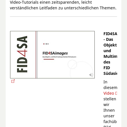
Video-Tutorials einen zeitsparenden, leicht
verständlichen Leitfaden zu unterschiedlichen Themen.
FID4SA
imag
- Das
Objekt-
und
Multimedia
des
FID
Südasien
In
diesem
Video
stellen
wir
Ihnen
unser
fachübergre