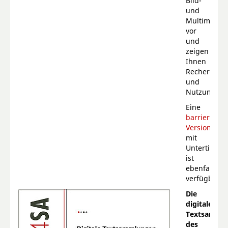
Bild-
und
Multimediap
vor
und
zeigen
Ihnen
Recherche-
und
Nutzungsmög
Eine
barrierefrei
Version
mit
Untertitel
ist
ebenfalls
verfügbar.
Die
digitalen
Textsamml
des