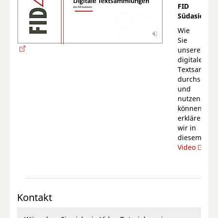
FID
Südasien
Wie
Sie
unsere
digitalen
Textsamml
durchsuche
und
nutzen
können,
erklären
wir in
diesem
Video
.
Kontakt