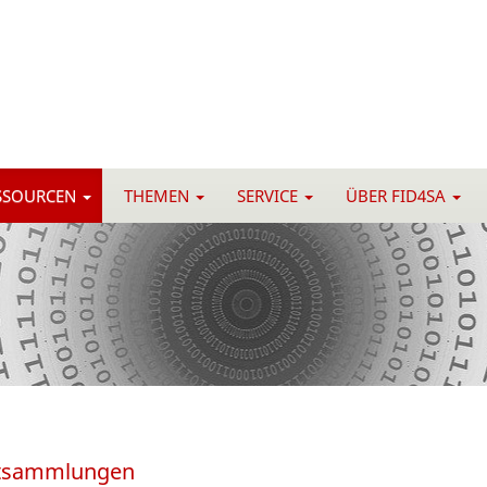
SSOURCEN
THEMEN
SERVICE
ÜBER FID4SA
extsammlungen