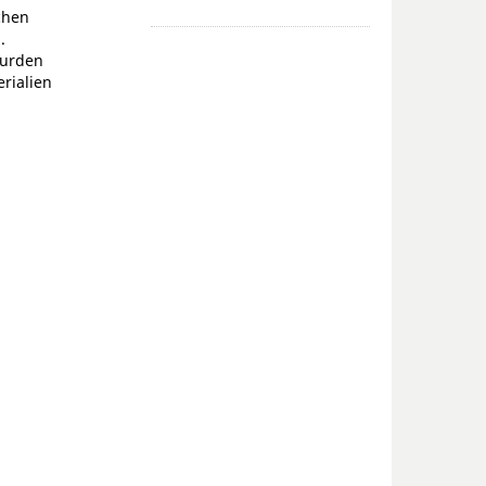
schen
.
wurden
rialien