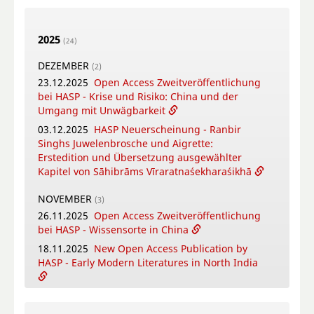
HASP - Flowers, Gods and Scholars. The
Puṣpacintāmaṇi, a Nepalese Digest on Flowers
2025
in Worship
(24)
18.05.2026
Online Training Courses Summer
DEZEMBER
(2)
Term 2026
23.12.2025
Open Access Zweitveröffentlichung
12.05.2026
New Open Access Publication by
bei HASP - Krise und Risiko: China und der
HASP - Coṉṉa Vaṇṇam Ceyta Perumāḷ Temple
Umgang mit Unwägbarkeit
Inscriptions, Kāñcipuram
03.12.2025
HASP Neuerscheinung - Ranbir
12.05.2026
Video-Tutorial - Die digitalen
Singhs Juwelenbrosche und Aigrette:
Textsammlungen des FID Südasien
Erstedition und Übersetzung ausgewählter
Kapitel von Sāhibrāms Vīraratnaśekharaśikhā
APRIL
(4)
16.04.2026
Online-Book Launch: The
NOVEMBER
(3)
collaborative writing of: "Crafting Potency": A
26.11.2025
Open Access Zweitveröffentlichung
metadisciplinary approach to Sowa Rigpa
bei HASP - Wissensorte in China
medicine-making across the Himalayas
18.11.2025
New Open Access Publication by
14.04.2026
New Open Access Publication by
HASP - Early Modern Literatures in North India
HASP - Patriotic Education Bases in China.
Modes of Citizen Formation Between
04.11.2025
HASP Neuerscheinung - Kleines
Nationalism, Local Identities and Tourism.
Gatha-Lesebuch