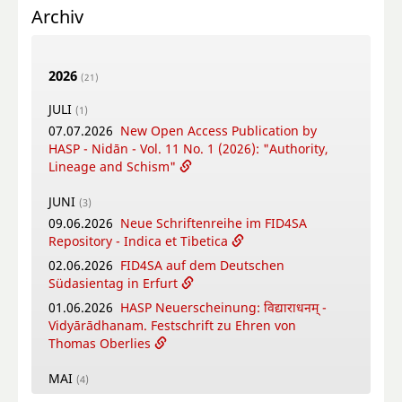
Archiv
2026
(21)
JULI
(1)
07.07.2026
New Open Access Publication by
HASP - Nidān - Vol. 11 No. 1 (2026): "Authority,
Lineage and Schism"
JUNI
(3)
09.06.2026
Neue Schriftenreihe im FID4SA
Repository - Indica et Tibetica
02.06.2026
FID4SA auf dem Deutschen
Südasientag in Erfurt
01.06.2026
HASP Neuerscheinung: विद्याराधनम् -
Vidyārādhanam. Festschrift zu Ehren von
Thomas Oberlies
MAI
(4)
26.05.2026
New Open Access Publication by