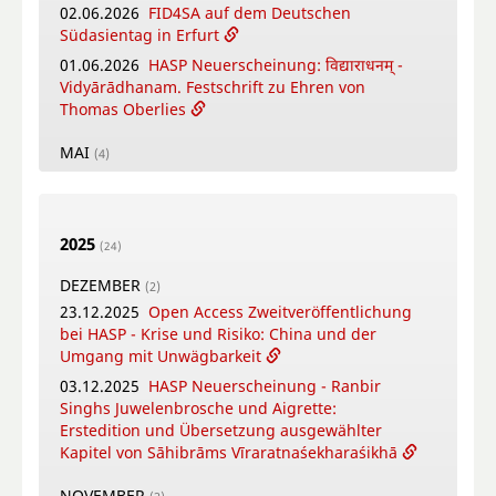
02.06.2026
FID4SA auf dem Deutschen
Südasientag in Erfurt
01.06.2026
HASP Neuerscheinung: विद्याराधनम् -
Vidyārādhanam. Festschrift zu Ehren von
Thomas Oberlies
MAI
(4)
26.05.2026
New Open Access Publication by
HASP - Flowers, Gods and Scholars. The
Puṣpacintāmaṇi, a Nepalese Digest on Flowers
2025
in Worship
(24)
18.05.2026
Online Training Courses Summer
DEZEMBER
(2)
Term 2026
23.12.2025
Open Access Zweitveröffentlichung
12.05.2026
New Open Access Publication by
bei HASP - Krise und Risiko: China und der
HASP - Coṉṉa Vaṇṇam Ceyta Perumāḷ Temple
Umgang mit Unwägbarkeit
Inscriptions, Kāñcipuram
03.12.2025
HASP Neuerscheinung - Ranbir
12.05.2026
Video-Tutorial - Die digitalen
Singhs Juwelenbrosche und Aigrette:
Textsammlungen des FID Südasien
Erstedition und Übersetzung ausgewählter
Kapitel von Sāhibrāms Vīraratnaśekharaśikhā
APRIL
(4)
16.04.2026
Online-Book Launch: The
NOVEMBER