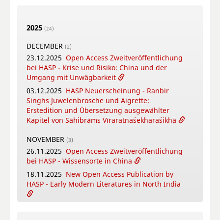
HASP - Flowers, Gods and Scholars. The
Puṣpacintāmaṇi, a Nepalese Digest on Flowers
2025
in Worship
(24)
18.05.2026
Online Training Courses Summer
DECEMBER
(2)
Term 2026
23.12.2025
Open Access Zweitveröffentlichung
12.05.2026
New Open Access Publication by
bei HASP - Krise und Risiko: China und der
HASP - Coṉṉa Vaṇṇam Ceyta Perumāḷ Temple
Umgang mit Unwägbarkeit
Inscriptions, Kāñcipuram
03.12.2025
HASP Neuerscheinung - Ranbir
12.05.2026
Video-Tutorial - Die digitalen
Singhs Juwelenbrosche und Aigrette:
Textsammlungen des FID Südasien
Erstedition und Übersetzung ausgewählter
Kapitel von Sāhibrāms Vīraratnaśekharaśikhā
APRIL
(4)
16.04.2026
Online-Book Launch: The
NOVEMBER
(3)
collaborative writing of: "Crafting Potency": A
26.11.2025
Open Access Zweitveröffentlichung
metadisciplinary approach to Sowa Rigpa
bei HASP - Wissensorte in China
medicine-making across the Himalayas
18.11.2025
New Open Access Publication by
14.04.2026
New Open Access Publication by
HASP - Early Modern Literatures in North India
HASP - Patriotic Education Bases in China.
Modes of Citizen Formation Between
04.11.2025
HASP Neuerscheinung - Kleines
Nationalism, Local Identities and Tourism.
Gatha-Lesebuch