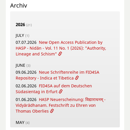
Archiv
2026
(21)
JULY
(1)
07.07.2026
New Open Access Publication by
HASP - Nidān - Vol. 11 No. 1 (2026): "Authority,
Lineage and Schism"
JUNE
(3)
09.06.2026
Neue Schriftenreihe im FID4SA
Repository - Indica et Tibetica
02.06.2026
FID4SA auf dem Deutschen
Südasientag in Erfurt
01.06.2026
HASP Neuerscheinung: विद्याराधनम् -
Vidyārādhanam. Festschrift zu Ehren von
Thomas Oberlies
MAY
(4)
26.05.2026
New Open Access Publication by