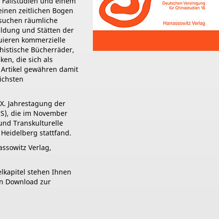
f Fallstudien und einem
einen zeitlichen Bogen
rsuchen räumliche
ildung und Stätten der
uieren kommerzielle
histische Bücherräder,
ken, die sich als
e Artikel gewähren damit
eichsten
X. Jahrestagung der
CS), die im November
und Transkulturelle
 Heidelberg stattfand.
ssowitz Verlag,
lkapitel stehen Ihnen
n Download zur