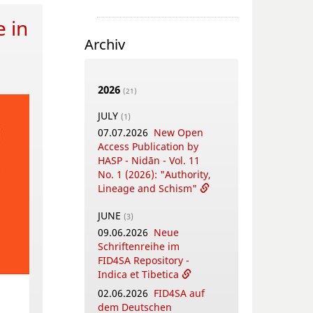
 in
Archiv
2026
(21)
JULY
(1)
07.07.2026
New Open
Access Publication by
HASP - Nidān - Vol. 11
No. 1 (2026): "Authority,
Lineage and Schism"
JUNE
(3)
09.06.2026
Neue
Schriftenreihe im
FID4SA Repository -
Indica et Tibetica
02.06.2026
FID4SA auf
dem Deutschen