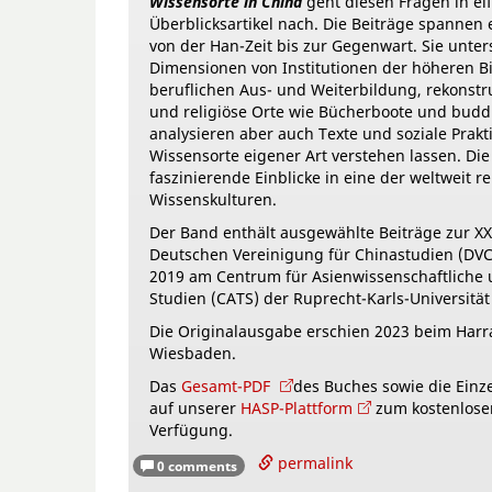
Wissensorte in China
geht diesen Fragen in el
Überblicksartikel nach. Die Beiträge spannen 
von der Han-Zeit bis zur Gegenwart. Sie unte
Dimensionen von Institutionen der höheren B
beruflichen Aus- und Weiterbildung, rekonstr
und religiöse Orte wie Bücherboote und budd
analysieren aber auch Texte und soziale Prakti
Wissensorte eigener Art verstehen lassen. Di
faszinierende Einblicke in eine der weltweit r
Wissenskulturen.
Der Band enthält ausgewählte Beiträge zur XX
Deutschen Vereinigung für Chinastudien (DV
2019 am Centrum für Asienwissenschaftliche 
Studien (CATS) der Ruprecht-Karls-Universität
Die Originalausgabe erschien 2023 beim Harra
Wiesbaden.
Das
Gesamt-PDF
des Buches sowie die Einze
auf unserer
HASP-Plattform
zum kostenlose
Verfügung.
permalink
0 comments