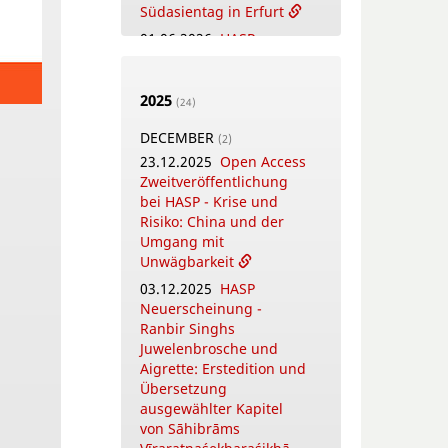
Südasientag in Erfurt
01.06.2026
HASP
Neuerscheinung:
विद्याराधनम् -
Vidyārādhanam.
2025
(24)
Festschrift zu Ehren von
DECEMBER
Thomas Oberlies
(2)
23.12.2025
Open Access
MAY
Zweitveröffentlichung
(4)
26.05.2026
bei HASP - Krise und
New Open
Access Publication by
Risiko: China und der
HASP - Flowers, Gods
Umgang mit
and Scholars. The
Unwägbarkeit
Puṣpacintāmaṇi, a
03.12.2025
HASP
Nepalese Digest on
Neuerscheinung -
Flowers in Worship
Ranbir Singhs
18.05.2026
Juwelenbrosche und
Online
Training Courses
Aigrette: Erstedition und
Summer Term 2026
Übersetzung
ausgewählter Kapitel
12.05.2026
New Open
von Sāhibrāms
Access Publication by