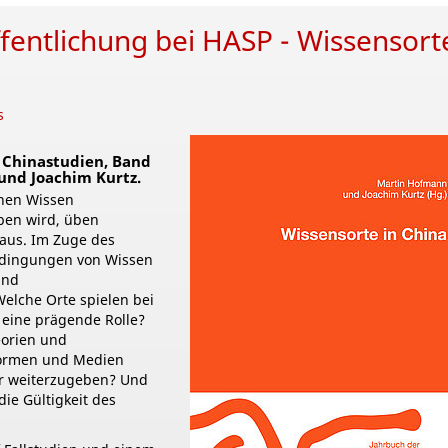
entlichung bei HASP - Wissensorte
s
 Chinastudien, Band
und Joachim Kurtz.
enen Wissen
ben wird, üben
 aus. Im Zuge des
edingungen von Wissen
und
Welche Orte spielen bei
eine prägende Rolle?
eorien und
Formen und Medien
r weiterzugeben? Und
ie Gültigkeit des