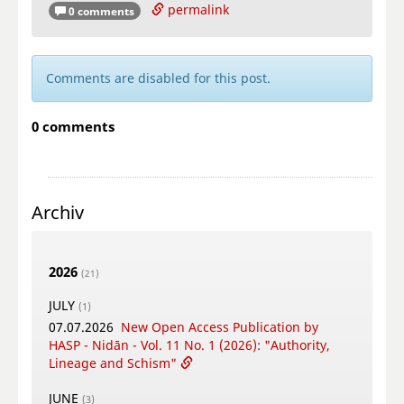
permalink
0 comments
Comments are disabled for this post.
0 comments
Archiv
2026
(21)
JULY
(1)
07.07.2026
New Open Access Publication by
HASP - Nidān - Vol. 11 No. 1 (2026): "Authority,
Lineage and Schism"
JUNE
(3)