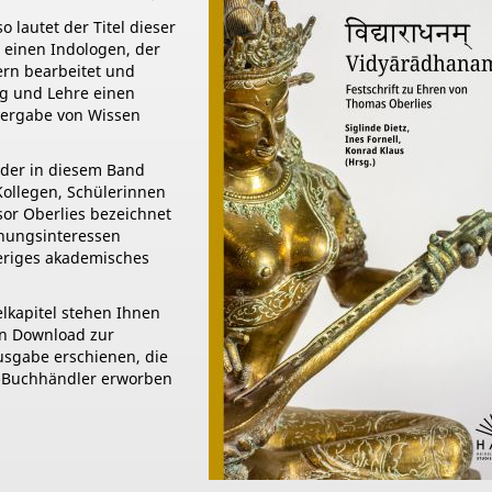
so lautet der Titel dieser
, einen Indologen, der
rn bearbeitet und
ng und Lehre einen
tergabe von Wissen
der in diesem Band
ollegen, Schülerinnen
or Oberlies bezeichnet
chungsinteressen
heriges akademisches
lkapitel stehen Ihnen
n Download zur
Ausgabe erschienen, die
e-Buchhändler erworben