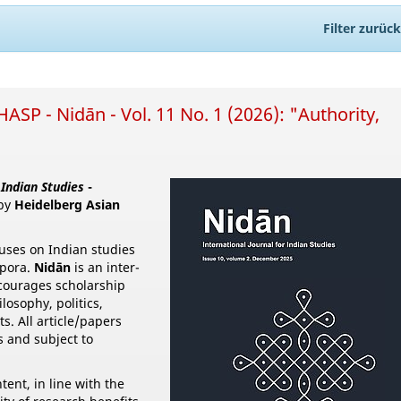
Filter zurüc
SP - Nidān - Vol. 11 No. 1 (2026): "Authority,
 Indian Studies
-
 by
Heidelberg Asian
cuses on Indian studies
spora.
Nidān
is an inter-
ncourages scholarship
ilosophy, politics,
. All article/papers
s and subject to
ntent, in line with the