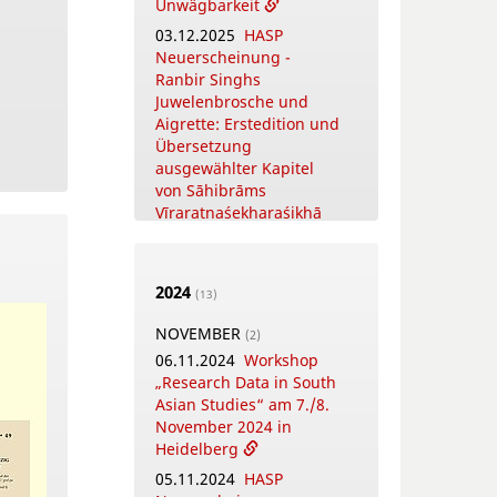
and Scholars. The
Unwägbarkeit
Puṣpacintāmaṇi, a
03.12.2025
HASP
Nepalese Digest on
Neuerscheinung -
Flowers in Worship
Ranbir Singhs
18.05.2026
Juwelenbrosche und
Online
Training Courses
Aigrette: Erstedition und
Summer Term 2026
Übersetzung
ausgewählter Kapitel
12.05.2026
New Open
von Sāhibrāms
Access Publication by
Vīraratnaśekharaśikhā
HASP - Coṉṉa Vaṇṇam
Ceyta Perumāḷ Temple
Inscriptions,
NOVEMBER
(3)
Kāñcipuram
2024
(13)
26.11.2025
Open Access
12.05.2026
Video-
Zweitveröffentlichung
NOVEMBER
(2)
Tutorial - Die digitalen
bei HASP - Wissensorte
06.11.2024
Workshop
Textsammlungen des
in China
„Research Data in South
FID Südasien
18.11.2025
New Open
Asian Studies“ am 7./8.
Access Publication by
APRIL
November 2024 in
(4)
HASP - Early Modern
Heidelberg
16.04.2026
Online-Book
Literatures in North
Launch: The
05.11.2024
HASP
India