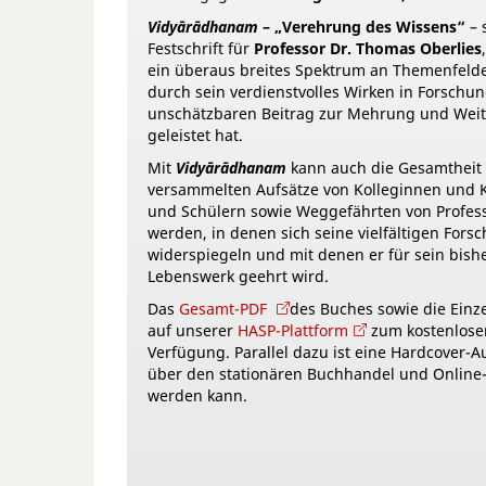
Vidyārādhanam
– „Verehrung des Wissens“
– 
Festschrift für
Professor Dr. Thomas Oberlies
ein überaus breites Spektrum an Themenfelde
durch sein verdienstvolles Wirken in Forschu
unschätzbaren Beitrag zur Mehrung und Wei
geleistet hat.
Mit
Vidyārādhanam
kann auch die Gesamtheit 
versammelten Aufsätze von Kolleginnen und K
und Schülern sowie Weggefährten von Profess
werden, in denen sich seine vielfältigen Fors
widerspiegeln und mit denen er für sein bis
Lebenswerk geehrt wird.
Das
Gesamt-PDF
des Buches sowie die Einze
auf unserer
HASP-Plattform
zum kostenlose
Verfügung. Parallel dazu ist eine Hardcover-
über den stationären Buchhandel und Onlin
werden kann.