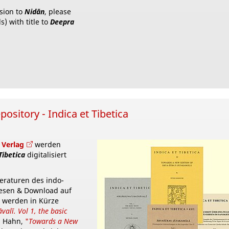
sion to
Nidān
, please
) with title to
Deepra
ository - Indica et Tibetica
a
Verlag
werden
Tibetica
digitalisiert
eraturen des indo-
Lesen & Download auf
e werden in Kürze
alī. Vol 1, the basic
l Hahn,
"
Towards a New