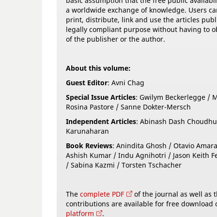
basic assumption that the free public availabil
a worldwide exchange of knowledge. Users ca
print, distribute, link and use the articles pub
legally compliant purpose without having to o
of the publisher or the author.
About this volume:
Guest Editor
: Avni Chag
Special Issue Articles
: Gwilym Beckerlegge / M
Rosina Pastore / Sanne Dokter-Mersch
Independent Articles
: Abinash Dash Choudhu
Karunaharan
Book Reviews
: Anindita Ghosh / Otavio Amara
Ashish Kumar / Indu Agnihotri / Jason Keith F
/ Sabina Kazmi / Torsten Tschacher
The
complete PDF
of the journal as well as 
contributions are available for free download
platform
.