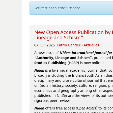
Gefiltert nach
Katrin Bender
New Open Access Publication by HA
Lineage and Schism"
07. Juli 2026,
Katrin Bender
-
Aktuelles
A new issue of
Nidan: International Journal for
“Authority, Lineage and Schism”,
published
Studies Publishing
(HASP) is now online!
Nidān
is a bi-annual academic journal that fo
broadly including the Indian/South Asian dia
disciplinary and cross-cultural journal that e
on Indian history, society, culture, religion, ph
economics and geography among other aspects
published in Nidān are the views of its author
rigorous peer review.
Nidān
offers free access
(Open Access
) to its co