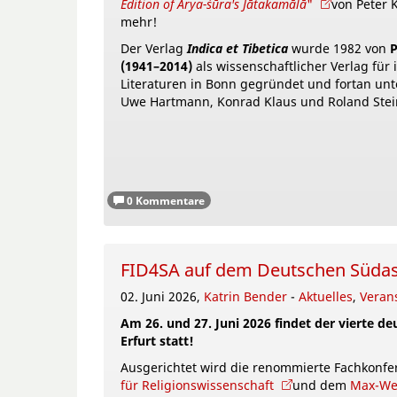
Edition of Ārya-śūra's Jātakamālā
"
von Peter 
mehr!
Der Verlag
Indica et Tibetica
wurde 1982 von
P
(1941–2014)
als wissenschaftlicher Verlag für 
Literaturen in Bonn gegründet und fortan unte
Uwe Hartmann, Konrad Klaus und Roland Ste
0 Kommentare
FID4SA auf dem Deutschen Südasi
02. Juni 2026,
Katrin Bender
-
Aktuelles
,
Veran
Am 26. und 27. Juni 2026 findet der vierte d
Erfurt statt!
Ausgerichtet wird die renommierte Fachkonf
für Religionswissenschaft
und dem
Max-We