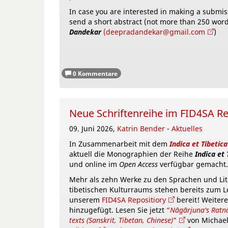
In case you are interested in making a submis
send a short abstract (not more than 250 words
Dandekar
(deepradandekar@gmail.com
)
0 Kommentare
Neue Schriftenreihe im FID4SA Rep
09. Juni 2026,
Katrin Bender
-
Aktuelles
In Zusammenarbeit mit dem
Indica et Tibetic
aktuell die Monographien der Reihe
Indica et 
und online im
Open Access
verfügbar gemacht.
Mehr als zehn Werke zu den Sprachen und Lit
tibetischen Kulturraums stehen bereits zum 
unserem
FID4SA Repositiory
bereit! Weiter
hinzugefügt. Lesen Sie jetzt
“
Nāgārjuna's Ratnāv
texts (Sanskrit, Tibetan, Chinese)
”
von Michae