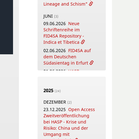
Lineage and Schism"
JUNI
(3)
09.06.2026
Neue
Schriftenreihe im
FID4SA Repository -
Indica et Tibetica
02.06.2026
FID4SA auf
dem Deutschen
Südasientag in Erfurt
01.06.2026
HASP
Neuerscheinung:
विद्याराधनम् -
Vidyārādhanam.
2025
(24)
Festschrift zu Ehren von
DEZEMBER
Thomas Oberlies
(2)
23.12.2025
Open Access
MAI
Zweitveröffentlichung
(4)
26.05.2026
bei HASP - Krise und
New Open
Access Publication by
Risiko: China und der
HASP - Flowers, Gods
Umgang mit