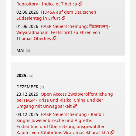
Repository - Indica et Tibetica
02.06.2026
FID4SA auf dem Deutschen
Südasientag in Erfurt
01.06.2026
HASP Neuerscheinung: विद्याराधनम् -
Vidyārādhanam. Festschrift zu Ehren von
Thomas Oberlies
MAI
(4)
26.05.2026
New Open Access Publication by
HASP - Flowers, Gods and Scholars. The
Puṣpacintāmaṇi, a Nepalese Digest on Flowers
2025
in Worship
(24)
18.05.2026
Online Training Courses Summer
DEZEMBER
(2)
Term 2026
23.12.2025
Open Access Zweitveröffentlichung
12.05.2026
New Open Access Publication by
bei HASP - Krise und Risiko: China und der
HASP - Coṉṉa Vaṇṇam Ceyta Perumāḷ Temple
Umgang mit Unwägbarkeit
Inscriptions, Kāñcipuram
03.12.2025
HASP Neuerscheinung - Ranbir
12.05.2026
Video-Tutorial - Die digitalen
Singhs Juwelenbrosche und Aigrette:
Textsammlungen des FID Südasien
Erstedition und Übersetzung ausgewählter
Kapitel von Sāhibrāms Vīraratnaśekharaśikhā