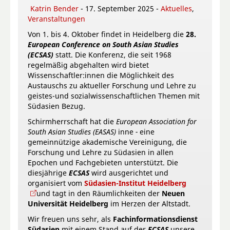
Katrin Bender
- 17. September 2025 -
Aktuelles
,
Veranstaltungen
Von 1. bis 4. Oktober findet in Heidelberg die
28.
European Conference on South Asian Studies
(ECSAS)
statt. Die Konferenz, die seit 1968
regelmäßig abgehalten wird bietet
Wissenschaftler:innen die Möglichkeit des
Austauschs zu aktueller Forschung und Lehre zu
geistes-und sozialwissenschaftlichen Themen mit
Südasien Bezug.
Schirmherrschaft hat die
European Association for
South Asian Studies (EASAS)
inne
-
eine
gemeinnützige akademische Vereinigung, die
Forschung und Lehre zu Südasien in allen
Epochen und Fachgebieten unterstützt. Die
diesjährige
ECSAS
wird ausgerichtet und
organisiert vom
Südasien-Institut Heidelberg
und tagt in den Räumlichkeiten der
Neuen
Universität Heidelberg
im Herzen der Altstadt.
Wir freuen uns sehr, als
Fachinformationsdienst
Südasien
mit einem Stand auf der
ECSAS
unsere