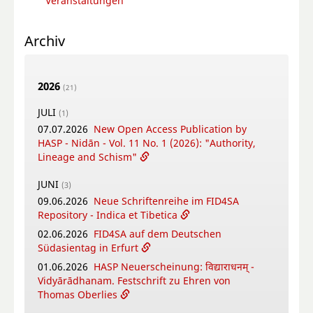
Veranstaltungen
Archiv
2026
(21)
JULI
(1)
07.07.2026
New Open Access Publication by
HASP - Nidān - Vol. 11 No. 1 (2026): "Authority,
Lineage and Schism"
JUNI
(3)
09.06.2026
Neue Schriftenreihe im FID4SA
Repository - Indica et Tibetica
02.06.2026
FID4SA auf dem Deutschen
Südasientag in Erfurt
01.06.2026
HASP Neuerscheinung: विद्याराधनम् -
Vidyārādhanam. Festschrift zu Ehren von
Thomas Oberlies