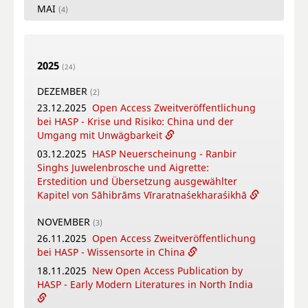
MAI
(4)
26.05.2026
New Open Access Publication by
HASP - Flowers, Gods and Scholars. The
Puṣpacintāmaṇi, a Nepalese Digest on Flowers
2025
in Worship
(24)
18.05.2026
Online Training Courses Summer
DEZEMBER
(2)
Term 2026
23.12.2025
Open Access Zweitveröffentlichung
12.05.2026
New Open Access Publication by
bei HASP - Krise und Risiko: China und der
HASP - Coṉṉa Vaṇṇam Ceyta Perumāḷ Temple
Umgang mit Unwägbarkeit
Inscriptions, Kāñcipuram
03.12.2025
HASP Neuerscheinung - Ranbir
12.05.2026
Video-Tutorial - Die digitalen
Singhs Juwelenbrosche und Aigrette:
Textsammlungen des FID Südasien
Erstedition und Übersetzung ausgewählter
Kapitel von Sāhibrāms Vīraratnaśekharaśikhā
APRIL
(4)
16.04.2026
Online-Book Launch: The
NOVEMBER
(3)
collaborative writing of: "Crafting Potency": A
26.11.2025
Open Access Zweitveröffentlichung
metadisciplinary approach to Sowa Rigpa
bei HASP - Wissensorte in China
medicine-making across the Himalayas
18.11.2025
New Open Access Publication by
14.04.2026
New Open Access Publication by
HASP - Early Modern Literatures in North India
HASP - Patriotic Education Bases in China.
Modes of Citizen Formation Between