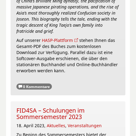
of China’s brilliant Ming dynasty, the pacification of
massive Japanese pirating operations, and the rise of
Asia’s most thoroughly realized Confucian society in
Joseon. This biography tells the tale, ending with the
tragic descent of King Taejo‘s own family into
fratricide and grief.
Auf unserer
HASP-Plattform
stehen Ihnen das
Gesamt-PDF des Buches zum kostenlosen
Download zur Verfügung. Parallel dazu ist eine
Softcover-Ausgabe erschienen, die über den
stationären Buchhandel und Online-Buchhändler
erworben werden kann.
0 Kommentare
FID4SA – Schulungen im
Sommersemester 2023
18. April 2023,
Aktuelles
,
Veranstaltungen
Zu Beginn des Sommersemesters bietet der