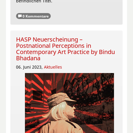
befindlichen Titel.
0 Kommentare
HASP Neuerscheinung –
Postnational Perceptions in
Contemporary Art Practice by Bindu
Bhadana
06. Juni 2023,
Aktuelles