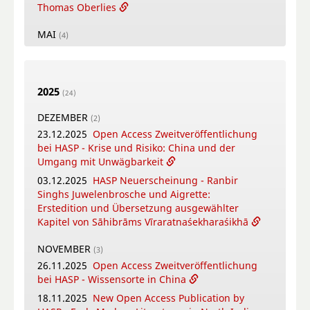
Thomas Oberlies
MAI
(4)
26.05.2026
New Open Access Publication by
HASP - Flowers, Gods and Scholars. The
Puṣpacintāmaṇi, a Nepalese Digest on Flowers
2025
in Worship
(24)
18.05.2026
Online Training Courses Summer
DEZEMBER
(2)
Term 2026
23.12.2025
Open Access Zweitveröffentlichung
12.05.2026
New Open Access Publication by
bei HASP - Krise und Risiko: China und der
HASP - Coṉṉa Vaṇṇam Ceyta Perumāḷ Temple
Umgang mit Unwägbarkeit
Inscriptions, Kāñcipuram
03.12.2025
HASP Neuerscheinung - Ranbir
12.05.2026
Video-Tutorial - Die digitalen
Singhs Juwelenbrosche und Aigrette:
Textsammlungen des FID Südasien
Erstedition und Übersetzung ausgewählter
Kapitel von Sāhibrāms Vīraratnaśekharaśikhā
APRIL
(4)
16.04.2026
Online-Book Launch: The
NOVEMBER
(3)
collaborative writing of: "Crafting Potency": A
26.11.2025
Open Access Zweitveröffentlichung
metadisciplinary approach to Sowa Rigpa
bei HASP - Wissensorte in China
medicine-making across the Himalayas
18.11.2025
New Open Access Publication by
14.04.2026
New Open Access Publication by