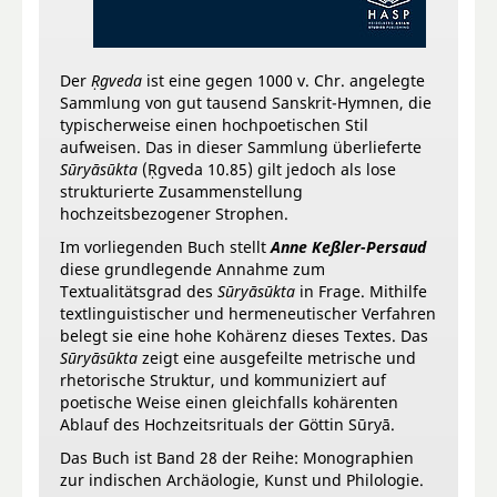
Der
Ṛgveda
ist eine gegen 1000 v. Chr. angelegte
Sammlung von gut tausend Sanskrit-Hymnen, die
typischerweise einen hochpoetischen Stil
aufweisen. Das in dieser Sammlung überlieferte
Sūryāsūkta
(Ṛgveda 10.85) gilt jedoch als lose
strukturierte Zusammenstellung
hochzeitsbezogener Strophen.
Im vorliegenden Buch stellt
Anne Keßler-Persaud
diese grundlegende Annahme zum
Textualitätsgrad des
Sūryāsūkta
in Frage. Mithilfe
textlinguistischer und hermeneutischer Verfahren
belegt sie eine hohe Kohärenz dieses Textes. Das
Sūryāsūkta
zeigt eine ausgefeilte metrische und
rhetorische Struktur, und kommuniziert auf
poetische Weise einen gleichfalls kohärenten
Ablauf des Hochzeitsrituals der Göttin Sūryā.
Das Buch ist Band 28 der Reihe: Monographien
zur indischen Archäologie, Kunst und Philologie.