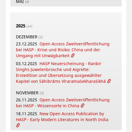
MAI
(4)
26.05.2026
New Open Access Publication by
HASP - Flowers, Gods and Scholars. The
Puṣpacintāmaṇi, a Nepalese Digest on Flowers
2025
in Worship
(24)
18.05.2026
Online Training Courses Summer
DEZEMBER
(2)
Term 2026
23.12.2025
Open Access Zweitveröffentlichung
12.05.2026
New Open Access Publication by
bei HASP - Krise und Risiko: China und der
HASP - Coṉṉa Vaṇṇam Ceyta Perumāḷ Temple
Umgang mit Unwägbarkeit
Inscriptions, Kāñcipuram
03.12.2025
HASP Neuerscheinung - Ranbir
12.05.2026
Video-Tutorial - Die digitalen
Singhs Juwelenbrosche und Aigrette:
Textsammlungen des FID Südasien
Erstedition und Übersetzung ausgewählter
Kapitel von Sāhibrāms Vīraratnaśekharaśikhā
APRIL
(4)
16.04.2026
Online-Book Launch: The
NOVEMBER
(3)
collaborative writing of: "Crafting Potency": A
26.11.2025
Open Access Zweitveröffentlichung
metadisciplinary approach to Sowa Rigpa
bei HASP - Wissensorte in China
medicine-making across the Himalayas
18.11.2025
New Open Access Publication by
14.04.2026
New Open Access Publication by
HASP - Early Modern Literatures in North India
HASP - Patriotic Education Bases in China.
Modes of Citizen Formation Between