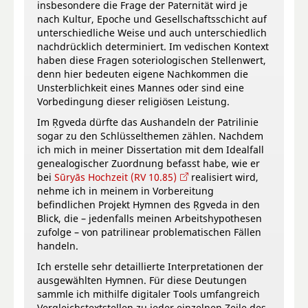
insbesondere die Frage der Paternität wird je
nach Kultur, Epoche und Gesellschaftsschicht auf
unterschiedliche Weise und auch unterschiedlich
nachdrücklich determiniert. Im vedischen Kontext
haben diese Fragen soteriologischen Stellenwert,
denn hier bedeuten eigene Nachkommen die
Unsterblichkeit eines Mannes oder sind eine
Vorbedingung dieser religiösen Leistung.
Im Ṛgveda dürfte das Aushandeln der Patrilinie
sogar zu den Schlüsselthemen zählen. Nachdem
ich mich in meiner Dissertation mit dem Idealfall
genealogischer Zuordnung befasst habe, wie er
bei
Sūryās Hochzeit (RV 10.85)
realisiert wird,
nehme ich in meinem in Vorbereitung
befindlichen Projekt Hymnen des Ṛgveda in den
Blick, die – jedenfalls meinen Arbeitshypothesen
zufolge – von patrilinear problematischen Fällen
handeln.
Ich erstelle sehr detaillierte Interpretationen der
ausgewählten Hymnen. Für diese Deutungen
sammle ich mithilfe digitaler Tools umfangreich
Vergleichstextstellen zu jeder einzelnen Zeile des