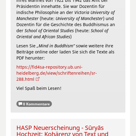
ihres Mannes von 1922 bis 1942 das Amt der
Präsidentin innehatte. Sie war Dozentin für
indische Philosophie an der
Victoria University of
Manchester
(heute:
University of Manchester
) und
Dozentin für die Geschichte des Buddhismus an
der
School of Oriental Studies
(heute:
School of
Oriental and African Studies
)
Lesen Sie
„Mind in Buddhism“
sowie weitere ihre
Beiträge online oder laden Sie sich die Texte als
PDF herunter:
https://fid4sa-repository.ub.uni-
heidelberg.de/view/schriftenreihen/sr-
288.html
Viel Spaß beim Lesen!
0 Kommentare
HASP Neuerscheinung - Sūryās
Hochzeit: Kohärenz von Text und