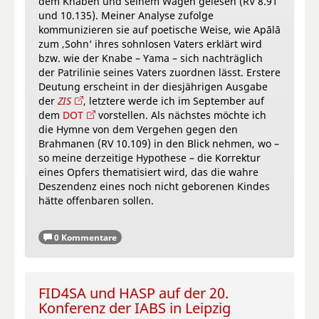
dem Knaben und seinem Wagen gelesen (RV 8.91
und 10.135). Meiner Analyse zufolge
kommunizieren sie auf poetische Weise, wie Apālā
zum ‚Sohn‘ ihres sohnlosen Vaters erklärt wird
bzw. wie der Knabe – Yama – sich nachträglich
der Patrilinie seines Vaters zuordnen lässt. Erstere
Deutung erscheint in der diesjährigen Ausgabe
der
ZIS
, letztere werde ich im September auf
dem
DOT
vorstellen. Als nächstes möchte ich
die Hymne von dem Vergehen gegen den
Brahmanen (RV 10.109) in den Blick nehmen, wo –
so meine derzeitige Hypothese – die Korrektur
eines Opfers thematisiert wird, das die wahre
Deszendenz eines noch nicht geborenen Kindes
hätte offenbaren sollen.
0 Kommentare
FID4SA und HASP auf der 20.
Konferenz der IABS in Leipzig